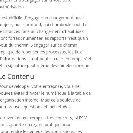
numérisation.
Il est difficile d’engager un changement aussi
majeur, aussi profond, qui chamboule tout. Les
résistances face au changement d’habitudes
sont fortes : numériser les rapports n’est qu’un
bout du chemin. S’engager sur ce chemin
implique de repenser les processus, les flux
d’informations… tout peut circuler en temps réel.
Et la signature peut même devenir électronique…
Le Contenu
Pour développer votre entreprise, vous ne
pouvez éviter d’inviter le numérique à la table de
l’organisation interne. Mais cela soulève de
nombreuses questions et inquiétudes.
A travers deux exemples très concrets, l’AFSM
vous apporte un regard pratique pour
comprendre les enjeux, les implications, les